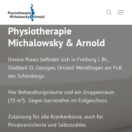
Skip
Menu
to
search
main
Physiotherapie
content
Michalowsky & Arnold
Unsere Praxis befindet sich in Freiburg i. Br.,
Stadtteil St. Georgen, Ortsteil Wendlingen am Fuß
des Schönbergs.
Vier Behandlungsräume und ein Gruppenraum
(70 m²), liegen barrierefrei im Erdgeschoss.
Zulassung für alle Krankenkasse, auch für
Privatversicherte und Selbstzahler.